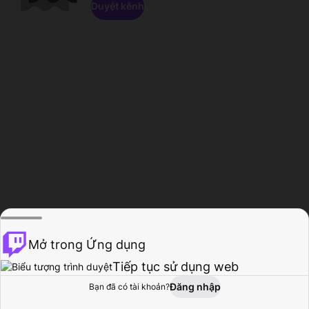
Duyệt kênh
Mở trong Ứng dụng
Tiếp tục sử dụng web
Đăng nhập
Bạn đã có tài khoản?
Trang chủ
Duyệt
Hoạt động
Hồ sơ