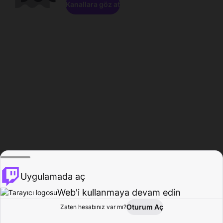
Kanallara göz at
Uygulamada aç
Web'i kullanmaya devam edin
Oturum Aç
Zaten hesabınız var mı?
Ana Sayfa
Gözat
Aktivite
Profil