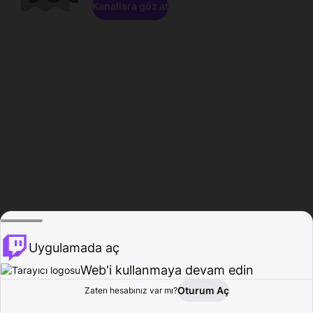
Kanallara göz at
Uygulamada aç
Web'i kullanmaya devam edin
Oturum Aç
Zaten hesabınız var mı?
Ana Sayfa
Gözat
Aktivite
Profil