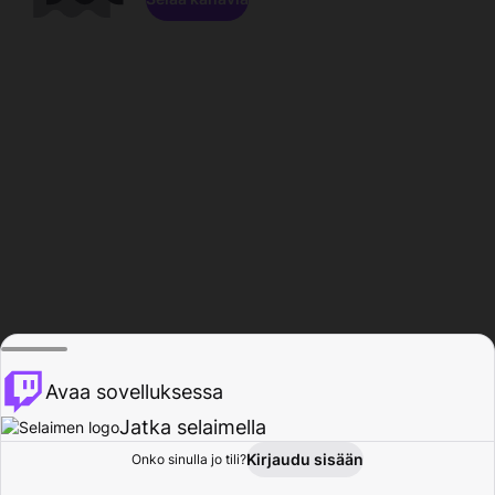
Avaa sovelluksessa
Jatka selaimella
Kirjaudu sisään
Onko sinulla jo tili?
Koti
Selaa
Toiminta
Profiili