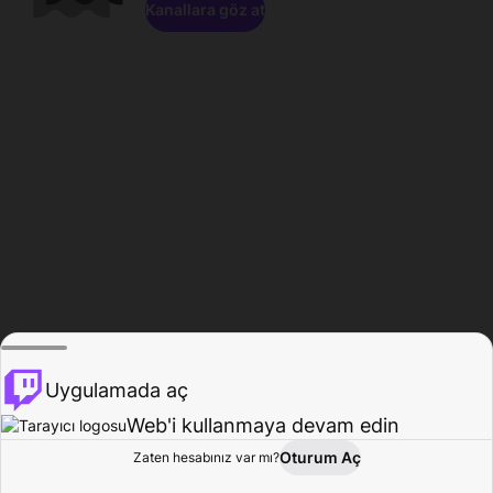
Kanallara göz at
Uygulamada aç
Web'i kullanmaya devam edin
Oturum Aç
Zaten hesabınız var mı?
Ana Sayfa
Gözat
Aktivite
Profil