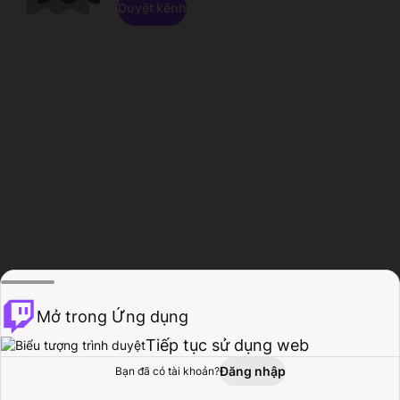
Duyệt kênh
Mở trong Ứng dụng
Tiếp tục sử dụng web
Đăng nhập
Bạn đã có tài khoản?
Trang chủ
Duyệt
Hoạt động
Hồ sơ