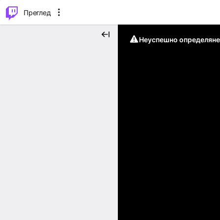
м...
⌥
P
Преглед
Неуспешно определяне