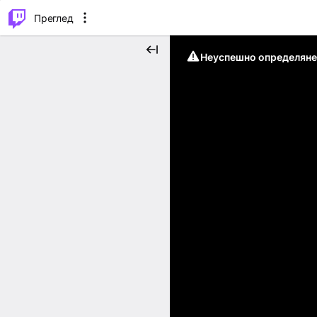
м...
⌥
P
Преглед
Неуспешно определяне