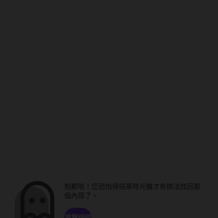
抱歉啦！您恐怕得搭乘時光機才有辦法找回那
個內容了。
瀏覽頻道