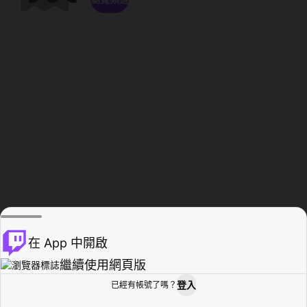
在 App 中開啟
繼續使用網頁版
登入
已經有帳號了嗎？
創作者基地
瀏覽
活動紀錄
個人檔案