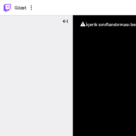
⌥
P
Gözat
İçerik sınıflandırması b