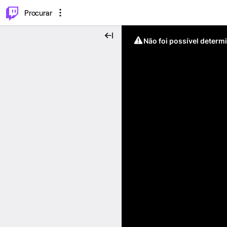
.
⌥
P
Procurar
Não foi possível determ