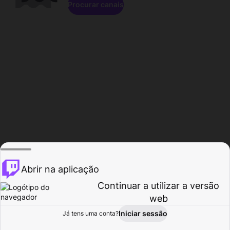
Procurar canais
Abrir na aplicação
Continuar a utilizar a versão
web
Iniciar sessão
Já tens uma conta?
Página inicial
Procurar
Atividade
Perfil