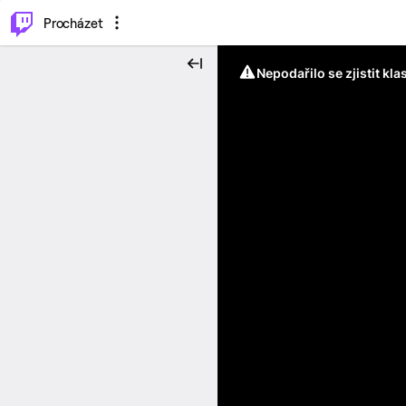
..
⌥
P
Procházet
Nepodařilo se zjistit kla