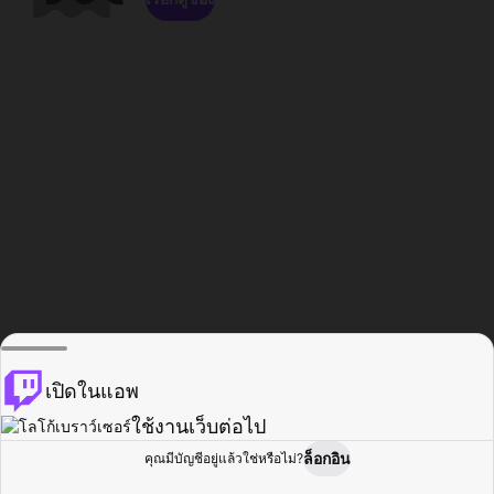
เปิดในแอพ
ใช้งานเว็บต่อไป
ล็อกอิน
คุณมีบัญชีอยู่แล้วใช่หรือไม่?
หน้าแรก
เรียกดู
กิจกรรม
โปรไฟล์