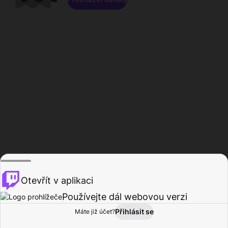
Otevřít v aplikaci
Používejte dál webovou verzi
Přihlásit se
Máte již účet?
Domů
Procházet
Aktivita
Profil