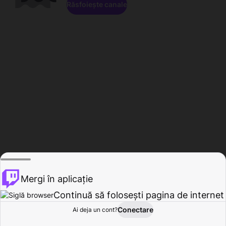
Răsfoiește canale
Mergi în aplicație
Continuă să folosești pagina de internet
Conectare
Ai deja un cont?
Acasă
Răsfoire
Activitate
Profil