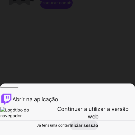
Procurar canais
Abrir na aplicação
Continuar a utilizar a versão
web
Iniciar sessão
Já tens uma conta?
Página inicial
Procurar
Atividade
Perfil