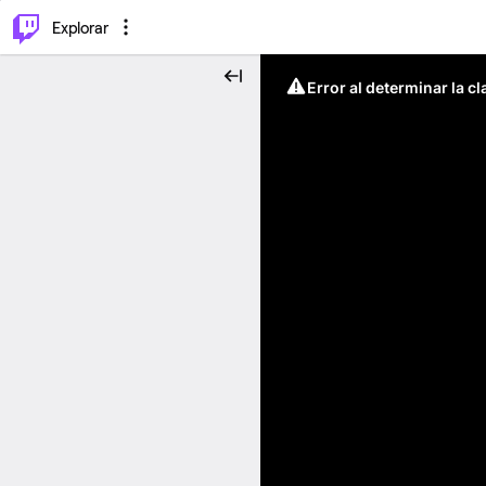
⌥
P
Explorar
Error al determinar la c