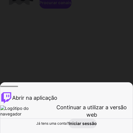
Procurar canais
Abrir na aplicação
Continuar a utilizar a versão
web
Iniciar sessão
Já tens uma conta?
Página inicial
Procurar
Atividade
Perfil