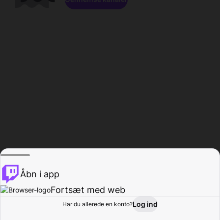
Åbn i app
Fortsæt med web
Log ind
Har du allerede en konto?
Hjem
Gennemse
Aktivitet
Profil