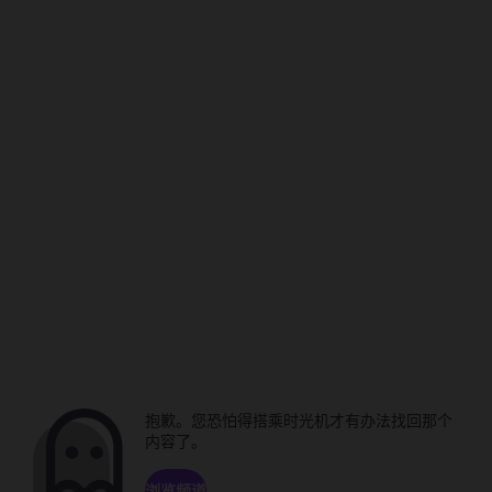
抱歉。您恐怕得搭乘时光机才有办法找回那个
内容了。
浏览频道