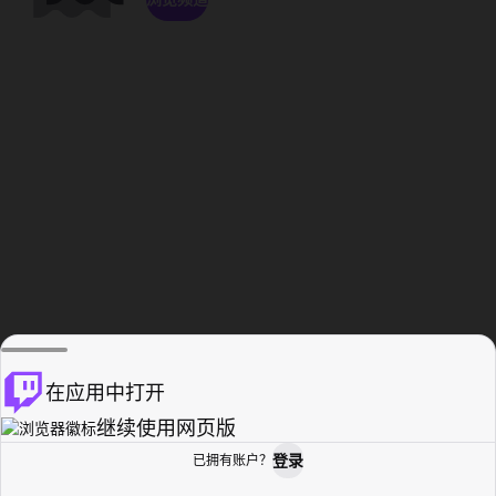
在应用中打开
继续使用网页版
登录
已拥有账户？
主页
浏览
活动纪录
个人资料