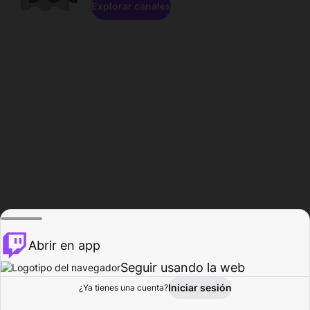
Explorar canales
Abrir en app
Seguir usando la web
Iniciar sesión
Página del
¿Ya tienes una cuenta?
Explorar
Actividad
Perfil
Creador