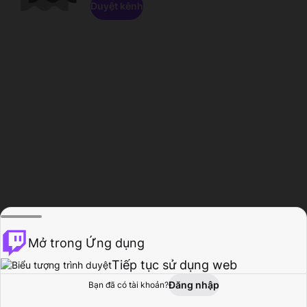
Duyệt kênh
Mở trong Ứng dụng
Tiếp tục sử dụng web
Đăng nhập
Bạn đã có tài khoản?
Trang chủ
Duyệt
Hoạt động
Hồ sơ