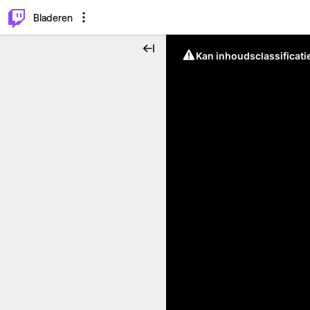
⌥
P
Bladeren
Kan inhoudsclassificati