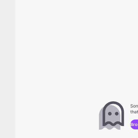
Sor
tha
Bro