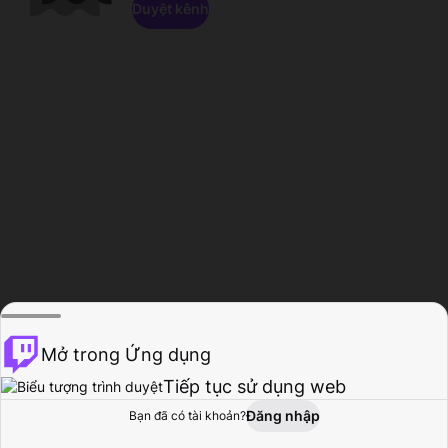
Duyệt kênh
Mở trong Ứng dụng
Tiếp tục sử dụng web
Đăng nhập
Bạn đã có tài khoản?
Trang chủ
Duyệt
Hoạt động
Hồ sơ