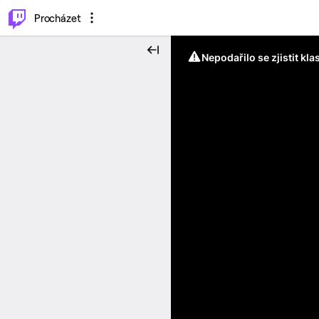
..
⌥
P
Procházet
Nepodařilo se zjistit kla