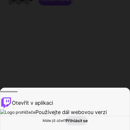
Otevřít v aplikaci
Používejte dál webovou verzi
Přihlásit se
Máte již účet?
Domů
Procházet
Aktivita
Profil