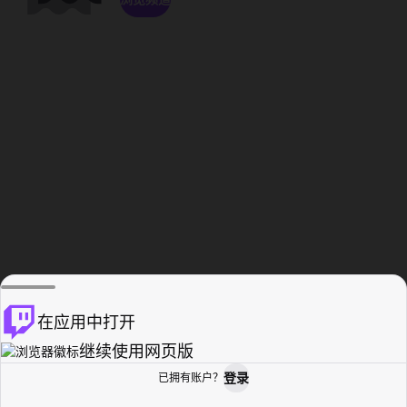
在应用中打开
继续使用网页版
登录
已拥有账户？
主页
浏览
活动纪录
个人资料