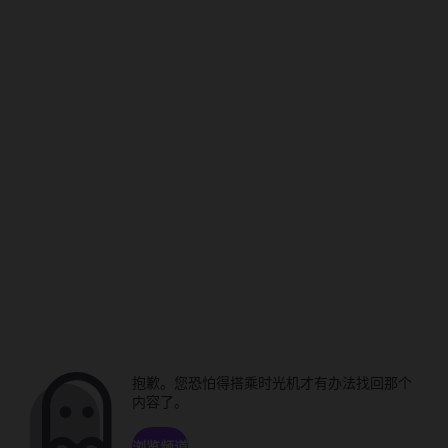
抱歉。您恐怕得搭乘时光机才有办法找回那个
内容了。
浏览频道