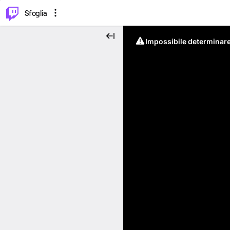
⌥
P
Sfoglia
Impossibile determinare