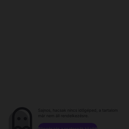
Sajnos, hacsak nincs időgéped, a tartalom
már nem áll rendelkezésre.
Böngészés a csatornák között