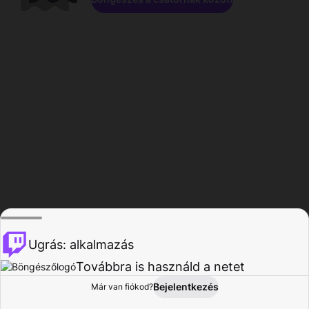
Ugrás: alkalmazás
Továbbra is használd a netet
Bejelentkezés
Már van fiókod?
Főoldal
Böngészés
Tevékenység
Profil