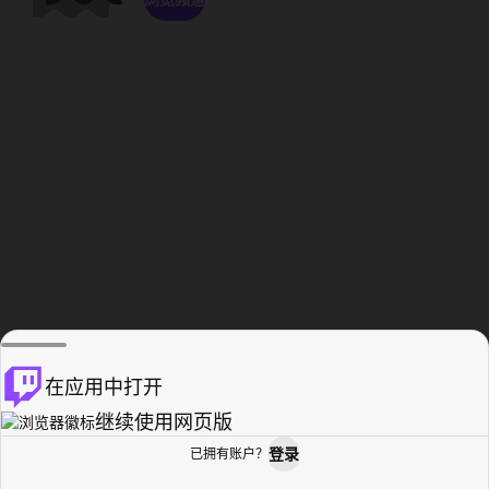
在应用中打开
继续使用网页版
登录
已拥有账户？
主页
浏览
活动纪录
个人资料