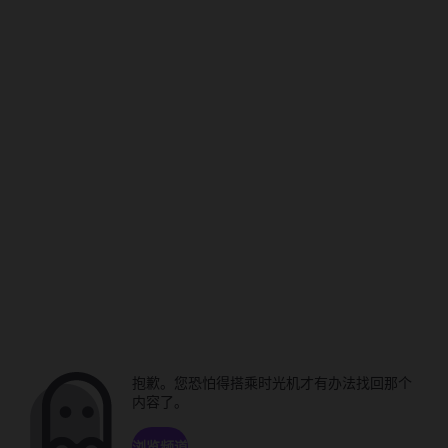
抱歉。您恐怕得搭乘时光机才有办法找回那个
内容了。
浏览频道