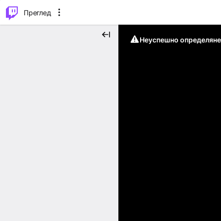
м...
⌥
P
Преглед
Неуспешно определяне