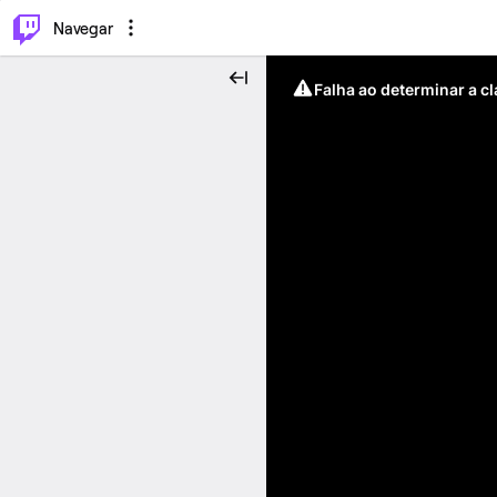
⌥
P
Navegar
Falha ao determinar a c