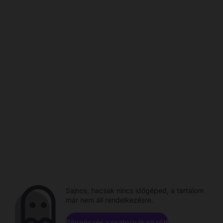
Sajnos, hacsak nincs időgéped, a tartalom
már nem áll rendelkezésre.
Böngészés a csatornák között