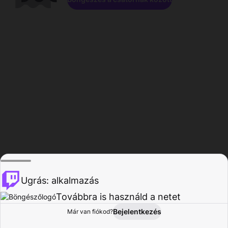
Ugrás: alkalmazás
Továbbra is használd a netet
Bejelentkezés
Már van fiókod?
Főoldal
Böngészés
Tevékenység
Profil