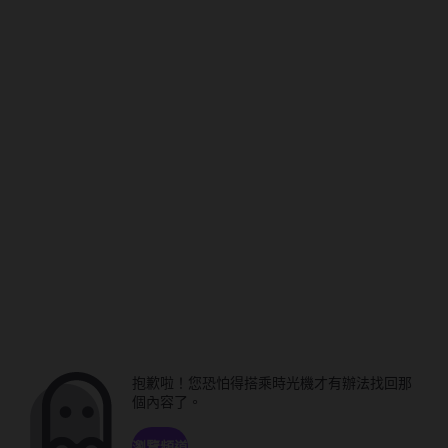
抱歉啦！您恐怕得搭乘時光機才有辦法找回那
個內容了。
瀏覽頻道