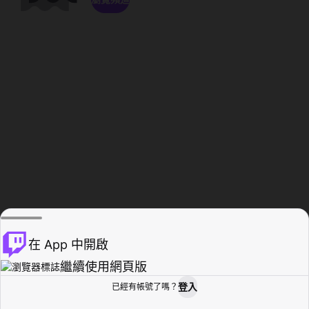
在 App 中開啟
繼續使用網頁版
登入
已經有帳號了嗎？
創作者基地
瀏覽
活動紀錄
個人檔案