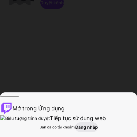
Duyệt kênh
Mở trong Ứng dụng
Tiếp tục sử dụng web
Đăng nhập
Bạn đã có tài khoản?
Trang chủ
Duyệt
Hoạt động
Hồ sơ