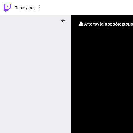
..
⌥
P
Περιήγηση
Αποτυχία προσδιορισμο