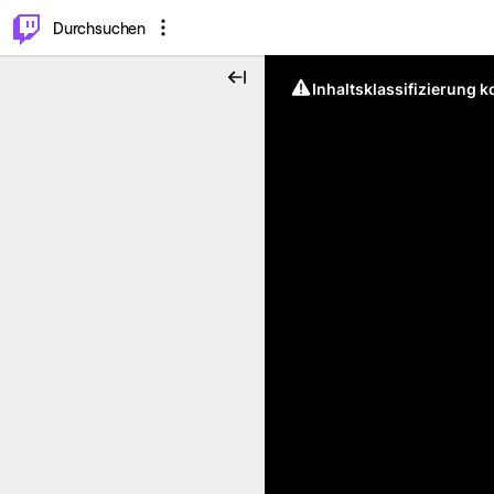
.
⌥
P
Durchsuchen
Inhaltsklassifizierung 