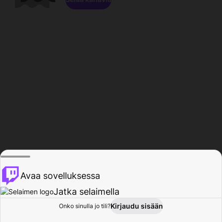
Avaa sovelluksessa
Jatka selaimella
Kirjaudu sisään
Onko sinulla jo tili?
Koti
Selaa
Toiminta
Profiili