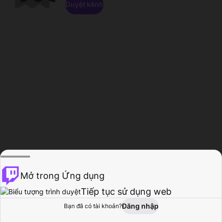
Duyệt kênh
Mở trong Ứng dụng
Tiếp tục sử dụng web
Đăng nhập
Bạn đã có tài khoản?
Trang chủ
Duyệt
Hoạt động
Hồ sơ