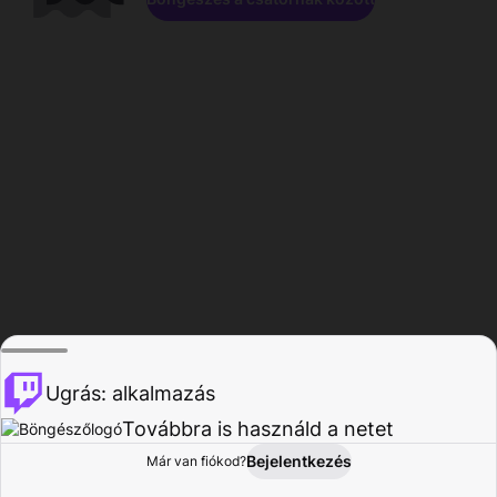
Ugrás: alkalmazás
Továbbra is használd a netet
Bejelentkezés
Már van fiókod?
Főoldal
Böngészés
Tevékenység
Profil