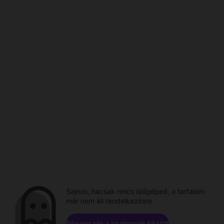
Sajnos, hacsak nincs időgéped, a tartalom
már nem áll rendelkezésre.
Böngészés a csatornák között