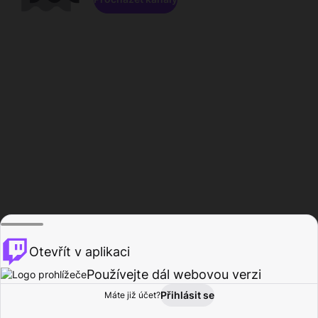
Otevřít v aplikaci
Používejte dál webovou verzi
Přihlásit se
Máte již účet?
Domů
Procházet
Aktivita
Profil