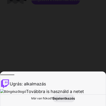
Ugrás: alkalmazás
Továbbra is használd a netet
Bejelentkezés
Már van fiókod?
Főoldal
Böngészés
Tevékenység
Profil