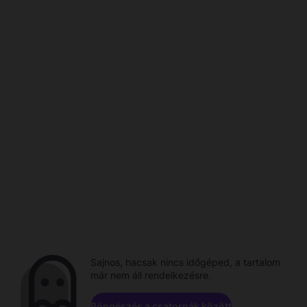
Sajnos, hacsak nincs időgéped, a tartalom
már nem áll rendelkezésre.
Böngészés a csatornák között