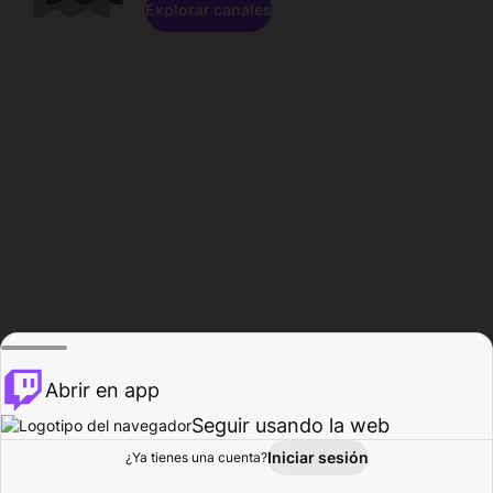
Explorar canales
Abrir en app
Seguir usando la web
Iniciar sesión
Página del
¿Ya tienes una cuenta?
Explorar
Actividad
Perfil
Creador