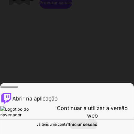
Procurar canais
Abrir na aplicação
Continuar a utilizar a versão
web
Iniciar sessão
Já tens uma conta?
Página inicial
Procurar
Atividade
Perfil