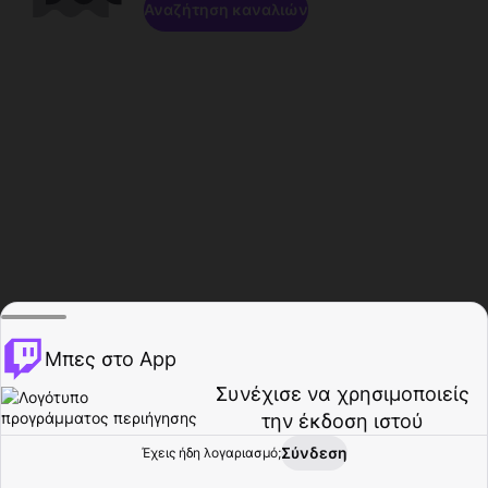
Αναζήτηση καναλιών
Μπες στο App
Συνέχισε να χρησιμοποιείς
την έκδοση ιστού
Σύνδεση
Έχεις ήδη λογαριασμό;
Αρχική σελίδα
Περιήγηση
Δραστηριότητα
Προφίλ