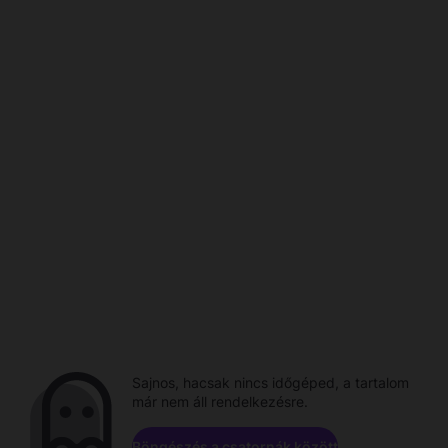
Sajnos, hacsak nincs időgéped, a tartalom
már nem áll rendelkezésre.
Böngészés a csatornák között