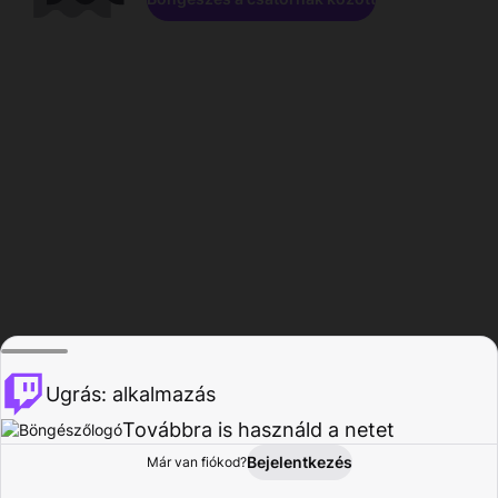
Ugrás: alkalmazás
Továbbra is használd a netet
Bejelentkezés
Már van fiókod?
Főoldal
Böngészés
Tevékenység
Profil