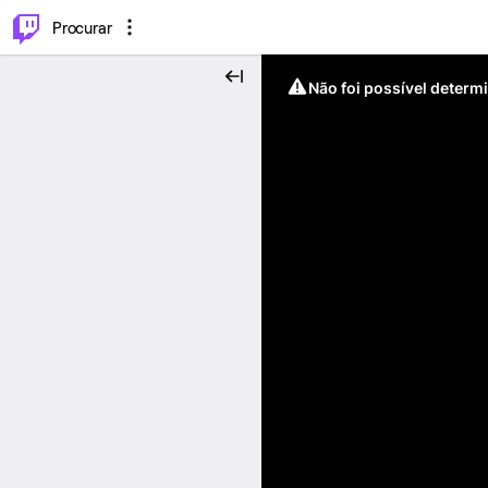
.
⌥
P
Procurar
Não foi possível determ