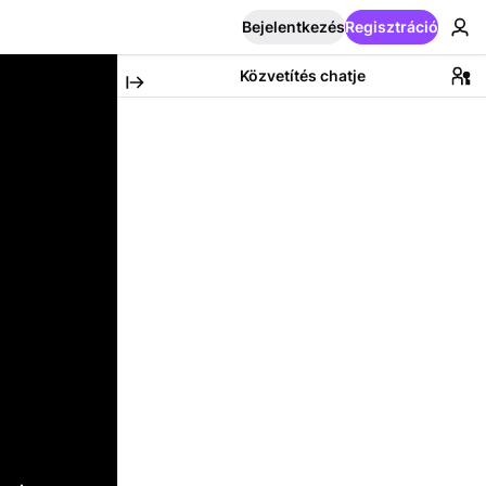
Bejelentkezés
Regisztráció
Közvetítés chatje