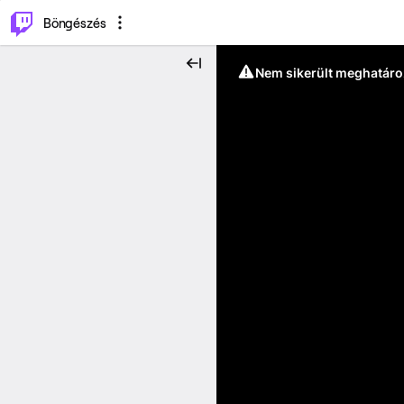
⌥
P
Böngészés
Nem sikerült meghatáro